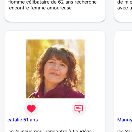
Homme célibataire de 62 ans recherche
de mie
rencontre femme amoureuse
avec u
passi
Je suis très simple et surtout à découvrir
catalie 51 ans
Manny
De Allineuc pour rencontre à Loudéac
De Sai