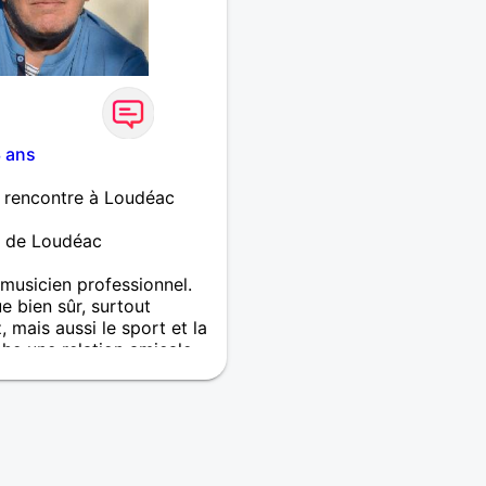
 ans
 rencontre à Loudéac
m de Loudéac
 musicien professionnel.
e bien sûr, surtout
, mais aussi le sport et la
che une relation amicale
femme ayant du charme et
, le sport, la rando, la
papoter prendre un café
ur ne se décide pas.