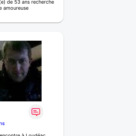
e) de 53 ans recherche
e amoureuse
un homme de 51 ans je suis
ne dizaine d'années,
ité et la franchise dans un
t que j'ai du caractère,
tout une personne franche.
isirs ? La télé, le cinéma,
ûr la moto, les repas entre
'est à découvrir. L'amour
nce.
ns
rencontre à Loudéac