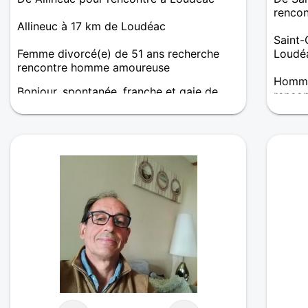
rencon
Allineuc à 17 km de Loudéac
Saint-
Femme divorcé(e) de 51 ans recherche
Loudé
rencontre homme amoureuse
Homme 
Bonjour, spontanée, franche et gaie de
renco
caractère, je recherche des personnes
également franche, spontanées et qui
J'ai 4
aime la vie.
je rec