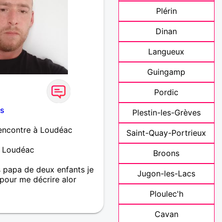
Plérin
Dinan
Langueux
Guingamp
Pordic
s
Plestin-les-Grèves
encontre à Loudéac
Saint-Quay-Portrieux
e Loudéac
Broons
 papa de deux enfants je
Jugon-les-Lacs
pour me décrire alor
Ploulec'h
Cavan