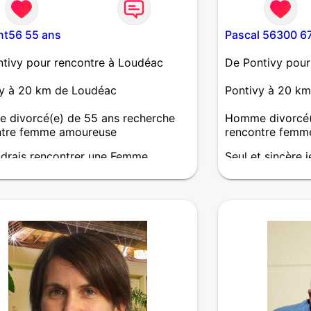
nt56 55 ans
Pascal 56300 6
tivy pour rencontre à Loudéac
De Pontivy pour
vy à 20 km de Loudéac
Pontivy à 20 k
 divorcé(e) de 55 ans recherche
Homme divorcé(
ntre femme amoureuse
rencontre femm
drais rencontrer une Femme
Seul et sincère 
e, Tendre, Affectueuse et
dialoguer et par
use. Je souhaite donner une
 vie à notre belle histoire d'Amour.