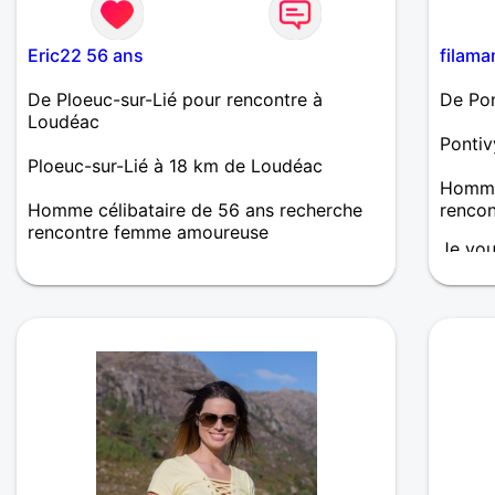
Eric22 56 ans
filama
De Ploeuc-sur-Lié pour rencontre à
De Pon
Loudéac
Ponti
Ploeuc-sur-Lié à 18 km de Loudéac
Homme
Homme célibataire de 56 ans recherche
renco
rencontre femme amoureuse
Je vou
Bonjour, discutons ensuite on verra si
Franch
affinités
Amoure
longue