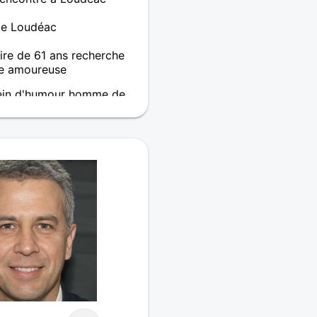
de Loudéac
re de 61 ans recherche
e amoureuse
plein d'humour homme de
ouvrir parler de tout et de
le câlin je suis un homme
ut compter je suis un
t simplement