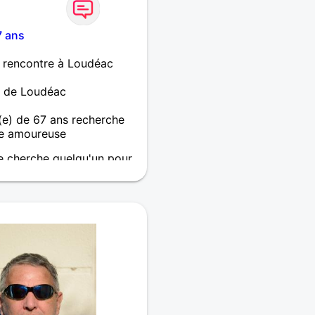
7 ans
 rencontre à Loudéac
m de Loudéac
e) de 67 ans recherche
e amoureuse
je cherche quelqu'un pour
tager !