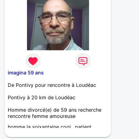
imagina 59 ans
De Pontivy pour rencontre à Loudéac
Pontivy à 20 km de Loudéac
Homme divorcé(e) de 59 ans recherche
rencontre femme amoureuse
homme la soixantaine cool , patient,
calme, je suis très câlins j'aime la nature,