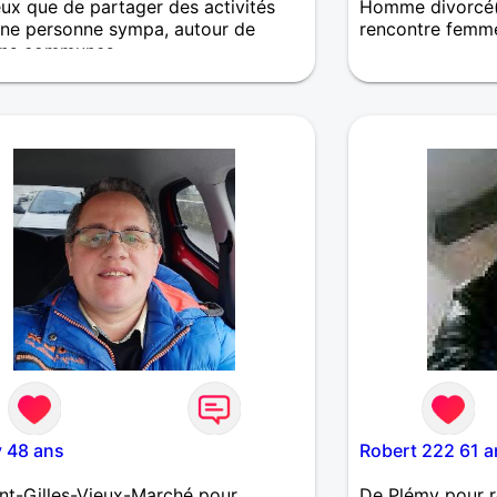
ux que de partager des activités
Homme divorcé(
ne personne sympa, autour de
rencontre femm
ons communes
Bonjour je suis 
motard depuis u
j'aime la complic
couple. On me di
mais je suis sur
Quoi dire, mes lo
la photo, bien s
amis. Le reste c
n'a pas de dista
 48 ans
Robert 222 61 a
nt-Gilles-Vieux-Marché pour
De Plémy pour 