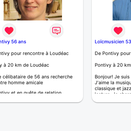
ntivy 56 ans
Loïcmusicien 53
tivy pour rencontre à Loudéac
De Pontivy pour
vy à 20 km de Loudéac
Pontivy à 20 k
célibataire de 56 ans recherche
Bonjour! Je suis
ntre homme amicale
J'aime la musiqu
classique et jazz
tivy et en quête de relation
lecture. Je cher
e si affinite...
avec une jeune 
aimant la culture
lecture... Pour 
être amis. L'amo