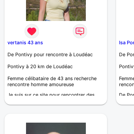
vertanis 43 ans
Isa Po
De Pontivy pour rencontre à Loudéac
De Pon
Pontivy à 20 km de Loudéac
Ponti
Femme célibataire de 43 ans recherche
Femme 
rencontre homme amoureuse
renco
Je suis sur ce site pour rencontrer des
De Pon
gens, pour discuter, et plus si affinités.
sérieus