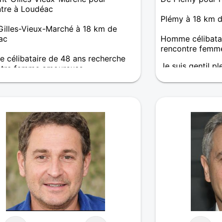
tre à Loudéac
Plémy à 18 km 
Gilles-Vieux-Marché à 18 km de
ac
Homme célibatai
rencontre femm
célibataire de 48 ans recherche
Je suis gentil 
ntre femme amoureuse
dialogue j'ai déc
6 ans je suis célibataire depuis un an,
rien je suis fidè
herche une belle histoire d'amour
sur qui l'ont pe
homme bien tou