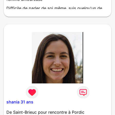
Difficile de parler de soi même ,suis quelqu'un de
calme,posé,respectueux,sincère et
attentionné...câlins..je voudrais faire une belle
rencontre ...pourquoi pas sur ce site!!!
shania 31 ans
De Saint-Brieuc pour rencontre à Pordic