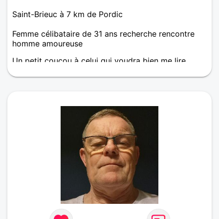
Saint-Brieuc à 7 km de Pordic
Femme célibataire de 31 ans recherche rencontre
homme amoureuse
Un petit coucou à celui qui voudra bien me lire.
Comme beaucoup de monde, je suis à la recherche
d'une personne qui saura m'aimer, me séduire, me
charmer, me faire rire.