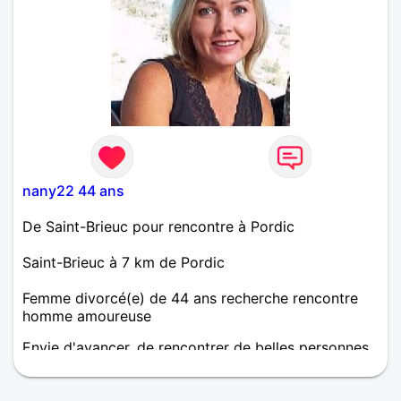
nany22 44 ans
De Saint-Brieuc pour rencontre à Pordic
Saint-Brieuc à 7 km de Pordic
Femme divorcé(e) de 44 ans recherche rencontre
homme amoureuse
Envie d'avancer, de rencontrer de belles personnes
et peut être trouver mon âme soeur. Partager,
donner, recevoir. Apprendre à se connaître et voir
ce que l'avenir nous réserve