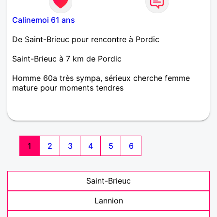
Calinemoi 61 ans
De Saint-Brieuc pour rencontre à Pordic
Saint-Brieuc à 7 km de Pordic
Homme 60a très sympa, sérieux cherche femme
mature pour moments tendres
1
2
3
4
5
6
Saint-Brieuc
Lannion