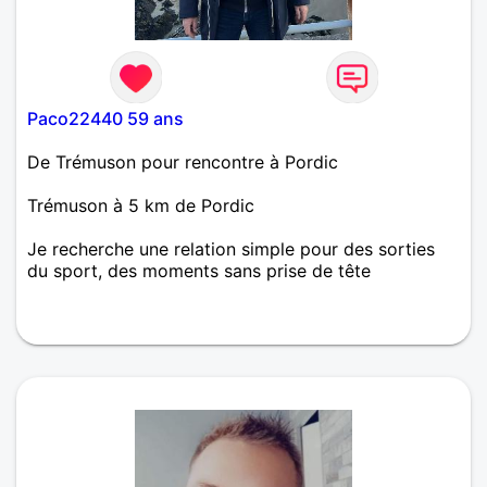
Paco22440 59 ans
De Trémuson pour rencontre à Pordic
Trémuson à 5 km de Pordic
Je recherche une relation simple pour des sorties
du sport, des moments sans prise de tête