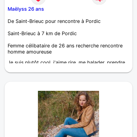
Maëlyss 26 ans
De Saint-Brieuc pour rencontre à Pordic
Saint-Brieuc à 7 km de Pordic
Femme célibataire de 26 ans recherche rencontre
homme amoureuse
Je suis plutôt cool, j'aime rire, me balader, prendre
du temps pour les personnes que j'aime. J'aimerai
bien trouver la personne idéale qui pourrai changer
ma vie.