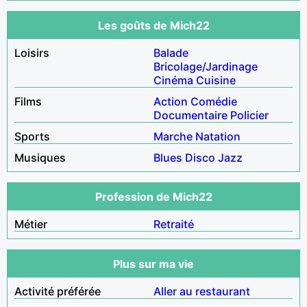
Les goûts de Mich22
Loisirs
Balade
Bricolage/Jardinage
Cinéma
Cuisine
Films
Action
Comédie
Documentaire
Policier
Sports
Marche
Natation
Musiques
Blues
Disco
Jazz
Profession de Mich22
Métier
Retraité
Plus sur ma vie
Activité préférée
Aller au restaurant