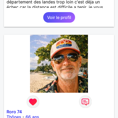
département des landes trop loin c'est dèja un
échec car la distance est difficile a tenir ,je vous
remercie par avance bonne journée ,
Voir le profil
Roro 74
Thônes
-
66 ans