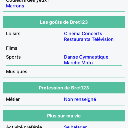
Marrons
Les goûts de Bret123
Loisirs
Cinéma
Concerts
Restaurants
Télévision
Films
Sports
Danse
Gymnastique
Marche
Moto
Musiques
Profession de Bret123
Métier
Non renseigné
Plus sur ma vie
Activité préférée
Se balader