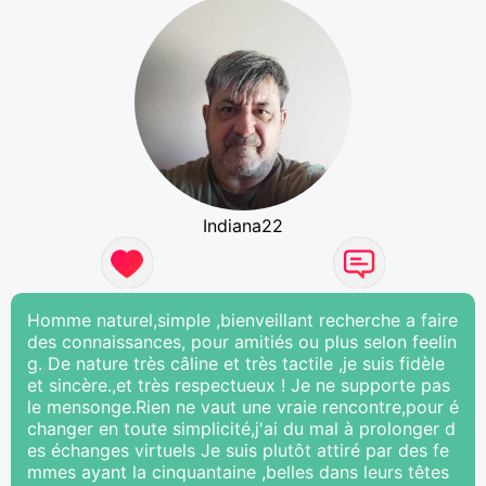
Indiana22
Homme naturel,simple ,bienveillant recherche a faire
des connaissances, pour amitiés ou plus selon feelin
g. De nature très câline et très tactile ,je suis fidèle
et sincère.,et très respectueux ! Je ne supporte pas
le mensonge.Rien ne vaut une vraie rencontre,pour é
changer en toute simplicité,j'ai du mal à prolonger d
es échanges virtuels Je suis plutôt attiré par des fe
mmes ayant la cinquantaine ,belles dans leurs têtes