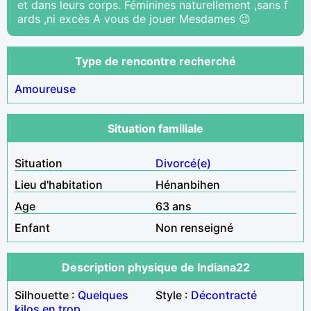
et dans leurs corps. Féminines naturellement ,sans f
ards ,ni excès A vous de jouer Mesdames 😉
Type de rencontre recherché
Amoureuse
Situation familiale
Situation
Divorcé(e)
Lieu d'habitation
Hénanbihen
Age
63 ans
Enfant
Non renseigné
Description physique de Indiana22
Silhouette :
Quelques
Style :
Décontracté
kilos en trop