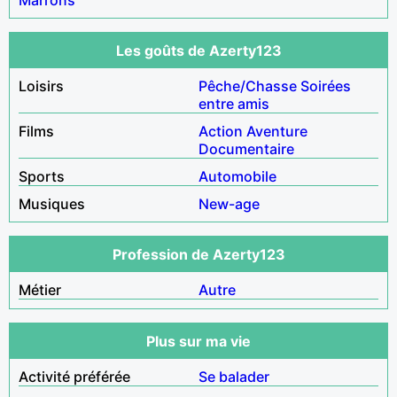
Les goûts de Azerty123
Loisirs
Pêche/Chasse
Soirées
entre amis
Films
Action
Aventure
Documentaire
Sports
Automobile
Musiques
New-age
Profession de Azerty123
Métier
Autre
Plus sur ma vie
Activité préférée
Se balader