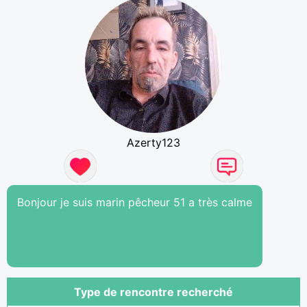
Azerty123
Bonjour je suis marin pêcheur 51 a très calme
Type de rencontre recherché