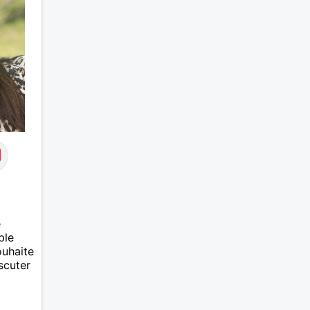
e
ble
ouhaite
scuter