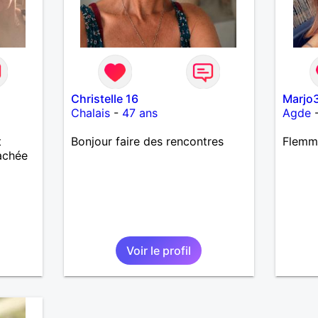
Christelle 16
Marjo
Chalais
-
47 ans
Agde
t
Bonjour faire des rencontres
Flemm
tachée
Voir le profil