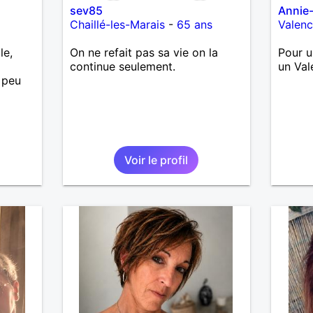
sev85
Annie
Chaillé-les-Marais
-
65 ans
Valen
le,
On ne refait pas sa vie on la
Pour u
continue seulement.
un Val
 peu
Voir le profil