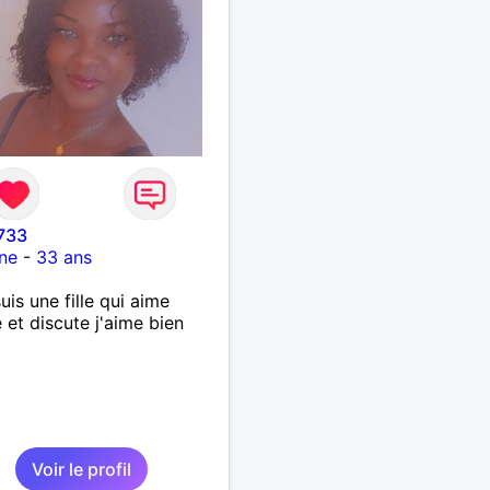
733
ne
-
33 ans
suis une fille qui aime
 et discute j'aime bien
Voir le profil