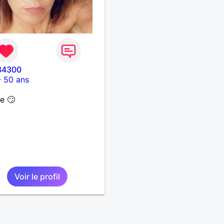
34300
-
50 ans
e 🙄
Voir le profil