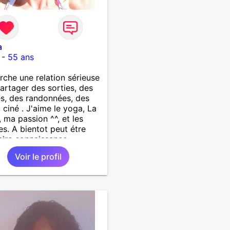
a
-
55 ans
rche une relation sérieuse
artager des sorties, des
s, des randonnées, des
, ciné . J'aime le yoga, La
, ma passion ^^, et les
s. A bientot peut étre
aire connaissance
Voir le profil