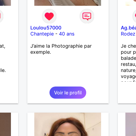
Loulou57000
Ag.bé
Chantepie
-
40 ans
Rodez
at,
J’aime la Photographie par
Je che
exemple.
pour p
balade
restau
le.
nature
voyage
pour f
Voir le profil