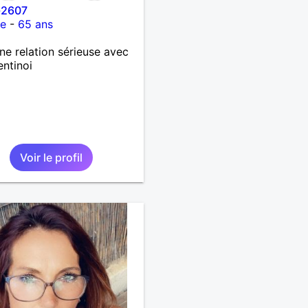
-2607
ce
-
65 ans
ne relation sérieuse avec
entinoi
Voir le profil