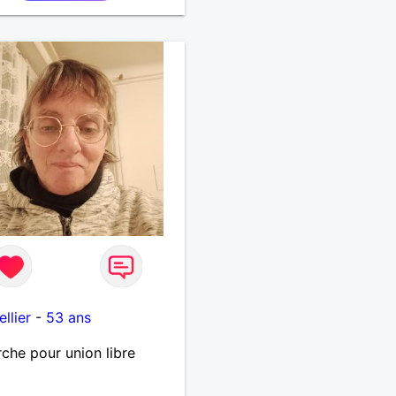
llier
-
53 ans
che pour union libre