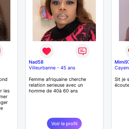
Nad58
Mimi9
Villeurbanne
-
45 ans
Cayen
lond
Femme afriquaine cherche
Slt je 
relation serieuse avec un
écoute
r les
homme de 40à 60 ans
imer
ager
re
Voir le profil