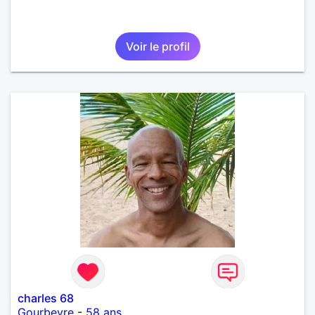
Voir le profil
charles 68
Gourbeyre
-
58 ans