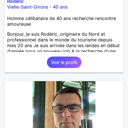
Rodéric
Vielle-Saint-Girons
-
40 ans
Homme célibataire de 40 ans recherche rencontre
amoureuse
Bonjour, je suis Rodéric, originaire du Nord et
professionnel dans le monde du tourisme depuis
mes 20 ans Je suis arrivée dans les landes en début
d'année pour un nouveau job A la recherche d'une
personne avec qui découvrir, partager et pourquoi
Voir le profil
pas aimer ;) Je suis quelqu'un d'humain, sociable
avec une pointe de taquinerie ;) Au plaisir :)