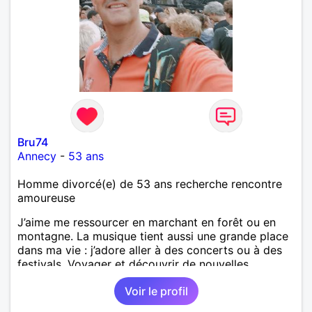
Bru74
Annecy
-
53 ans
Homme divorcé(e) de 53 ans recherche rencontre
amoureuse
J’aime me ressourcer en marchant en forêt ou en
montagne. La musique tient aussi une grande place
dans ma vie : j’adore aller à des concerts ou à des
festivals. Voyager et découvrir de nouvelles
cultures, c’est ce qui m’inspire le plus. J’aimerais
Voir le profil
rencontrer quelqu’un avec qui partager ces
moments simples et sincères.