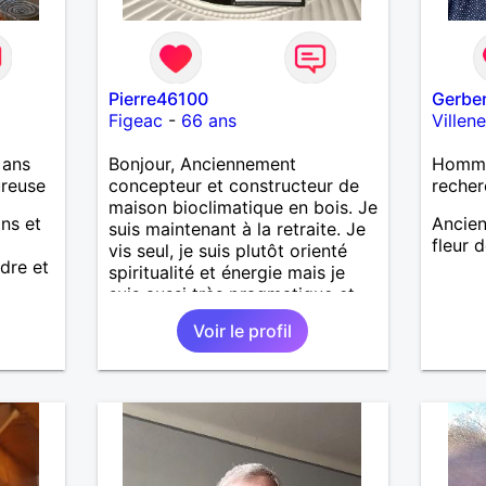
Pierre46100
Gerbe
Figeac
-
66 ans
Villen
 ans
Bonjour, Anciennement
Homme
ureuse
concepteur et constructeur de
recher
maison bioclimatique en bois. Je
ans et
Ancien
suis maintenant à la retraite. Je
fleur 
vis seul, je suis plutôt orienté
dre et
spiritualité et énergie mais je
suis aussi très pragmatique et
un très bon bricoleur. J’aime la
Voir le profil
douceur, la sensualité, le
partage . Je ne suis pas dans le
courant de pensée imposé. Je
souhaite rencontrer une
personne pour partager,
expérimenté, découvrir
ensemble et se soutenir