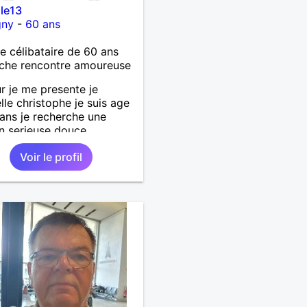
le13
gny
-
60 ans
célibataire de 60 ans
che rencontre amoureuse
r je me presente je
le christophe je suis age
ans je recherche une
on serieuse douce
ionné et honnête je n'aime
Voir le profil
s mensonges et les
teries je suis un homme
le doux câlin et franc. PS
abite pas à Marseille mes
e l'équipe de l'OM je suis
artement de la Nièvre 58