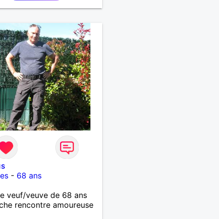
us
es
-
68 ans
 veuf/veuve de 68 ans
che rencontre amoureuse