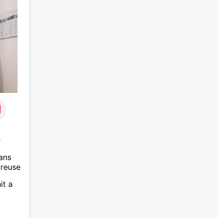
s
ans
ureuse
it a