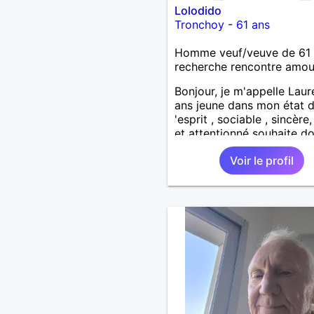
Lolodido
Tronchoy
-
61 ans
Homme veuf/veuve de 61 
recherche rencontre amo
Bonjour, je m'appelle Laur
ans jeune dans mon état 
'esprit , sociable , sincère
et attentionné souhaite d
de la tendresse , de l'amo
Voir le profil
beaucoup de bonheur a la
femme qui souhaitera par
ma vie . Bientôt en retraite
fin de l 'année et libre de 
contrainte. Digne de conf
la femme qui voudras m '
accorder en toute sincérit
Pour le reste venez me
découvrir par un échange.