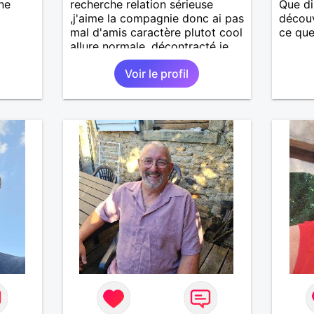
ne
recherche relation sérieuse
Que di
,j'aime la compagnie donc ai pas
découv
mal d'amis caractère plutot cool
ce que
allure normale ,décontracté je
voudrais rencontrer une
Voir le profil
personne aimant la nature
,bricolage ,quelqu'un de simple
et naturel à vos claviers
mesdames