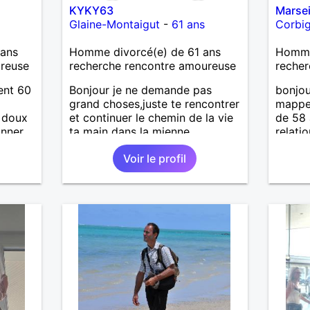
KYKY63
Marsei
Glaine-Montaigut
-
61 ans
Corbi
ans
Homme divorcé(e) de 61 ans
Homme 
ureuse
recherche rencontre amoureuse
recher
ent 60
Bonjour je ne demande pas
bonjou
d
grand choses,juste te rencontrer
mappel
, doux
et continuer le chemin de la vie
de 58 
onner
ta main dans la mienne
relati
ur et
attent
Voir le profil
pas le
tager
cachot
 a la
sensib
toute
je n'h
iance à
fans d
en
du dép
é.