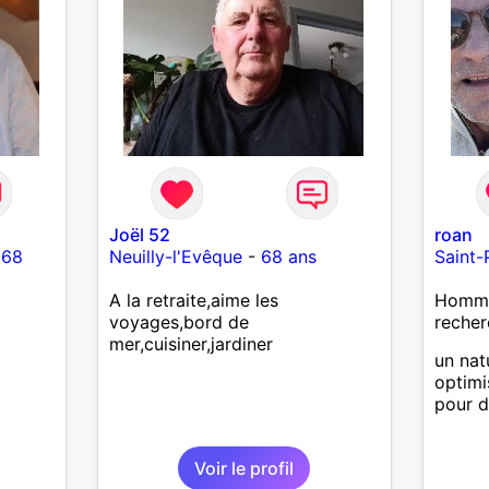
mutuellement pour devenir le
meilleur de soi-même et
rayonner l'amour. Je vis
actuellement dans le Lot mais je
compte m'installer à nouveau à
l'ile de la Réunion avant la fin
2026. Pierre
Joël 52
roan
-
68
Neuilly-l'Evêque
-
68 ans
Saint-
A la retraite,aime les
Homme 
voyages,bord de
recher
mer,cuisiner,jardiner
un nat
optimi
pour d
Voir le profil