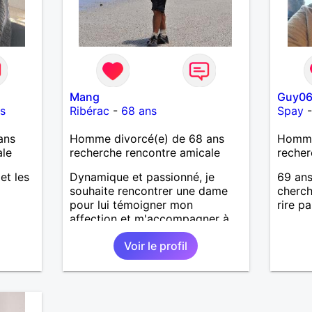
Mang
Guy0
s
Ribérac
-
68 ans
Spay
ans
Homme divorcé(e) de 68 ans
Homme
ale
recherche rencontre amicale
recher
 et les
Dynamique et passionné, je
69 ans
souhaite rencontrer une dame
cherch
pour lui témoigner mon
rire p
affection et m'accompagner à
l'océan ou lors de sorties entre
Voir le profil
collectionneurs.