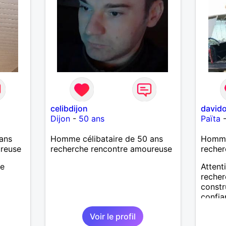
celibdijon
david
Dijon
-
50 ans
Païta
ans
Homme célibataire de 50 ans
Homme 
ureuse
recherche rencontre amoureuse
recher
se
Attent
recher
constru
confia
J’aime
Voir le profil
vie : l