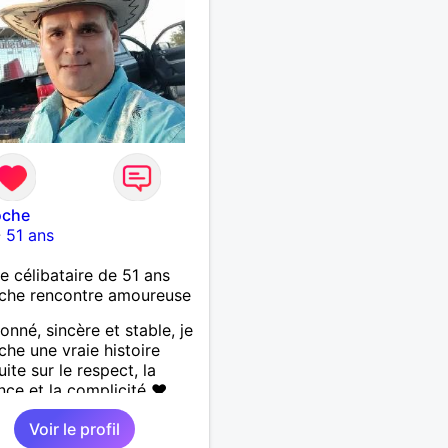
oche
-
51 ans
célibataire de 51 ans
che rencontre amoureuse
ionné, sincère et stable, je
che une vraie histoire
ite sur le respect, la
nce et la complicité ❤️
 les choses simples de la
Voir le profil
a nature, la mer, les