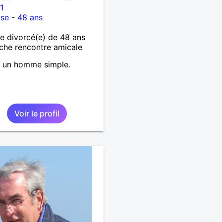
1
use
-
48 ans
 divorcé(e) de 48 ans
che rencontre amicale
t un homme simple.
Voir le profil