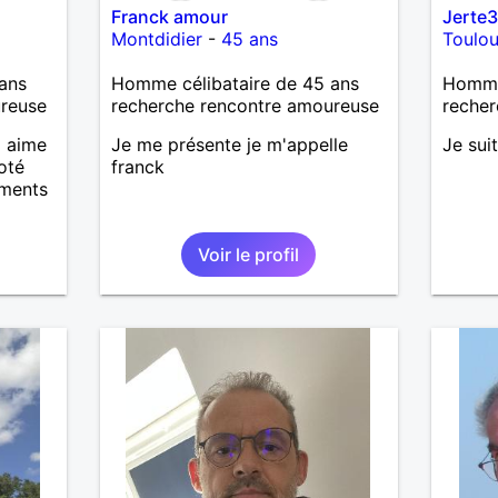
Franck amour
Jerte3
Montdidier
-
45 ans
Toulo
ans
Homme célibataire de 45 ans
Homme
ureuse
recherche rencontre amoureuse
recher
i aime
Je me présente je m'appelle
Je sui
coté
franck
oments
Voir le profil