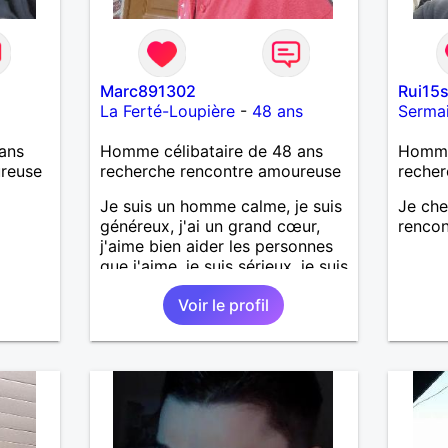
Marc891302
Rui15
La Ferté-Loupière
-
48 ans
Serma
ans
Homme célibataire de 48 ans
Homme
ureuse
recherche rencontre amoureuse
recher
Je suis un homme calme, je suis
Je ch
généreux, j'ai un grand cœur,
rencon
j'aime bien aider les personnes
que j'aime, je suis sérieux, je suis
sincère, je suis honnête, j'aime
Voir le profil
pas qu'on joue avec moi et
j'aime pas les mensonges. Je
cherche une relation amoureuse
et sérieuse.