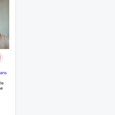
 ans
le
he