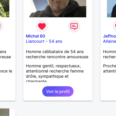
Michel 60
Jeffn
Liancourt
-
54 ans
Allain
ans
Homme célibataire de 54 ans
Homme
ureuse
recherche rencontre amoureuse
recher
Homme gentil, respectueux,
Proche
ance le
attentionné recherche femme
attenti
drôle, sympathique et
charmante
Voir le profil