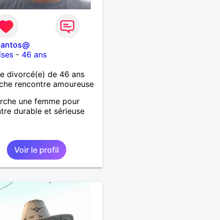
santos@
ises
-
46 ans
 divorcé(e) de 46 ans
che rencontre amoureuse
erche une femme pour
tre durable et sérieuse
Voir le profil