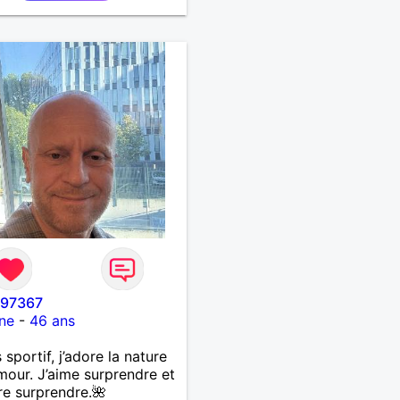
s authentiques et les
nes au grand cœur 🌊🌿
âlin et affectueux, j’adore
tits moments de tendresse
 calinous réguliers 😊❤️ La
e finit parfois par peser,
si tu es en Nouvelle-
nie et que tu crois encore
mour vrai, prenons le
de discuter… et laissons
ir nous guider 🌹
i97367
ne
-
46 ans
 sportif, j’adore la nature
umour. J’aime surprendre et
re surprendre.🌺