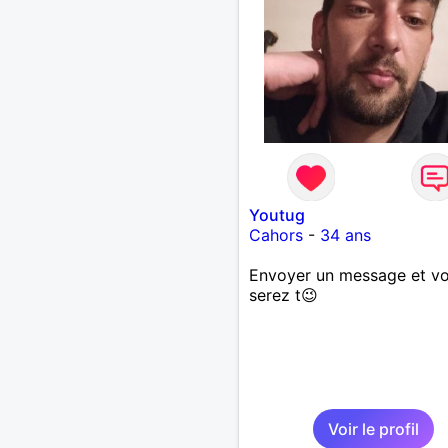
Youtug
Cahors
-
34 ans
Envoyer un message et v
serez t😉
Voir le profil