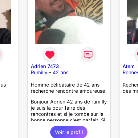
Adrien 7473
Atem
Rumilly
-
42 ans
Renne
ous
Homme célibataire de 42 ans
Reche
recherche rencontre amoureuse
des mo
Bonjour Adrien 42 ans de rumilly
je suis la pour faire des
rencontres et si je tombe sur la
bonne personne c'est parfait. Si
tu est attentionné tactile et
Voir le profil
honnête je te met direct un