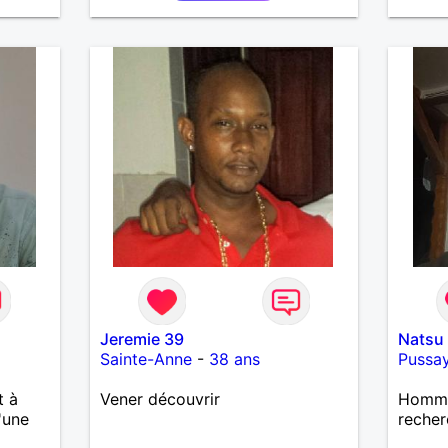
8/10.lol
Jeremie 39
Natsu
Sainte-Anne
-
38 ans
Pussa
t à
Vener découvrir
Homme 
'une
recher