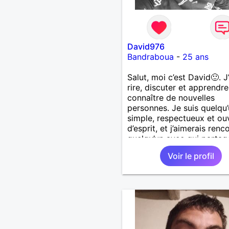
David976
Bandraboua
-
25 ans
Salut, moi c’est David🙂. J
rire, discuter et apprendre
connaître de nouvelles
personnes. Je suis quelqu
simple, respectueux et ou
d’esprit, et j’aimerais renc
quelqu’un avec qui partag
bons moments et pourquo
Voir le profil
plus si le feeling est là.