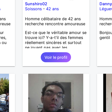
Sunshiro02
Danny
s
Soissons
-
42 ans
Légue
ans
Homme célibataire de 42 ans
Homme 
ureuse
recherche rencontre amoureuse
recher
our
Est-ce que le véritable amour se
Bonjou
res,
trouve ici? Y-a-t'il des femmes
gentil
n ou
réellement sincères et surtout
ne jouant pas avec les
oses ,
sentiments des hommes? Etant
Voir le profil
ier à
un homme protecteur et
is
bienveillant, je veux continuer
d'y croire et pouvoir enfin
former la petite famille que je
désir temps. Faux profil,
profiteuse et autres joyeuseté
passer votre chemin, vous ne
m'intéressez pas du tout!