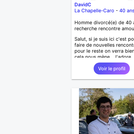
DavidC
La Chapelle-Caro
-
40 an
Homme divorcé(e) de 40 
recherche rencontre amo
Salut, si je suis ici c'est p
faire de nouvelles rencont
pour le reste on verra bie
cela nous mène . J'adore
découvrir de nouvelles ch
Voir le profil
alors si vous voulez m'init
l'une de vos activités je su
partant.