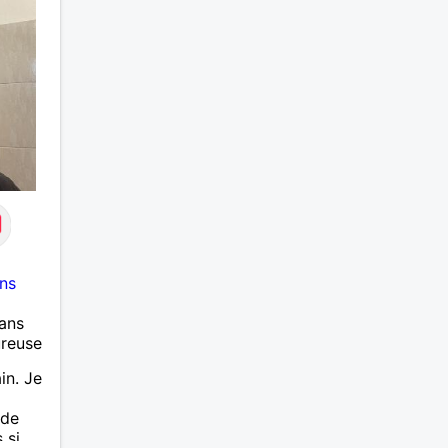
ns
ans
ureuse
in. Je
 de
 si