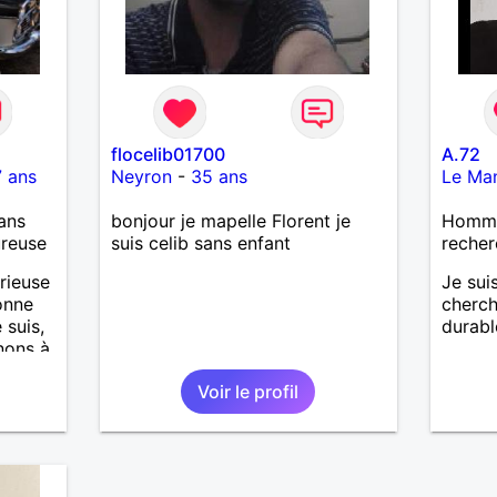
flocelib01700
A.72
 ans
Neyron
-
35 ans
Le Ma
ans
bonjour je mapelle Florent je
Homme 
ureuse
suis celib sans enfant
recher
rieuse
Je sui
onne
cherch
 suis,
durabl
nons à
Voir le profil