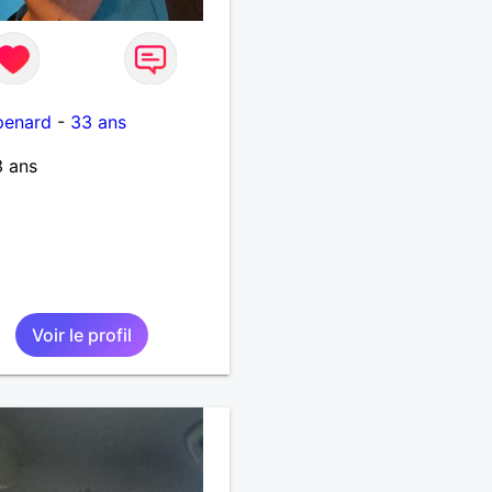
enard
-
33 ans
3 ans
Voir le profil