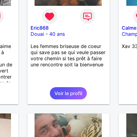
Eric868
Calme
Douai
-
40 ans
Champ
’aime
Les femmes briseuse de coeur
Xav 3
 à
qui save pas se qui veule passer
votre chemin si tes prêt à faire
’un de
une rencontre soit la bienvenue
vert
ontrer
er de
i pas
Voir le profil