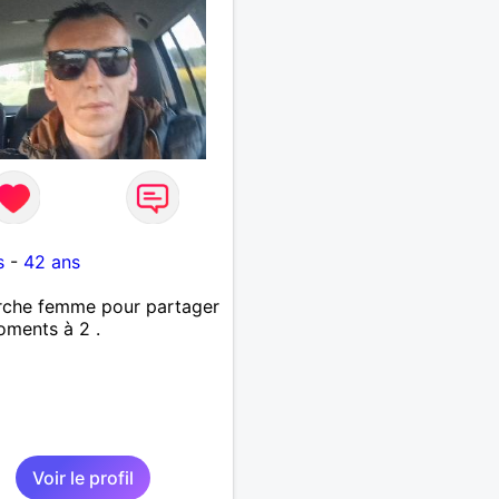
s
-
42 ans
rche femme pour partager
ments à 2 .
Voir le profil