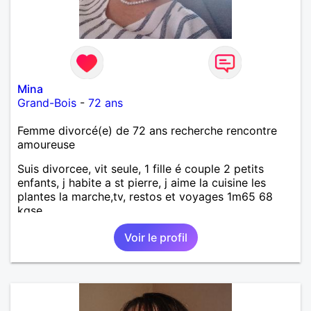
Mina
Grand-Bois
-
72 ans
Femme divorcé(e) de 72 ans recherche rencontre
amoureuse
Suis divorcee, vit seule, 1 fille é couple 2 petits
enfants, j habite a st pierre, j aime la cuisine les
plantes la marche,tv, restos et voyages 1m65 68
kgse
Voir le profil