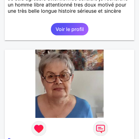
un homme libre attentionné tres doux motivé pour
une très belle longue histoire sérieuse et sincère
Voir le profil