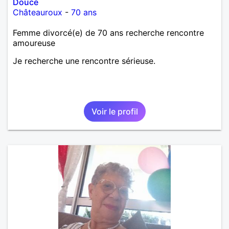
Douce
Châteauroux
-
70 ans
Femme divorcé(e) de 70 ans recherche rencontre
amoureuse
Je recherche une rencontre sérieuse.
Voir le profil