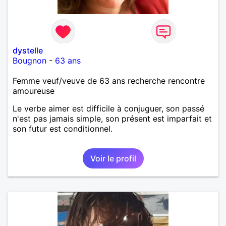
dystelle
Bougnon
-
63 ans
Femme veuf/veuve de 63 ans recherche rencontre
amoureuse
Le verbe aimer est difficile à conjuguer, son passé
n'est pas jamais simple, son présent est imparfait et
son futur est conditionnel.
Voir le profil