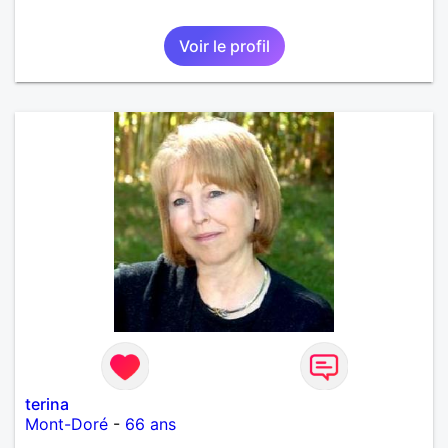
Voir le profil
terina
Mont-Doré
-
66 ans