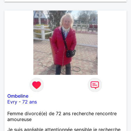
Ombeline
Evry
-
72 ans
Femme divorcé(e) de 72 ans recherche rencontre
amoureuse
Je suis agréable attentionnée sensible je recherche