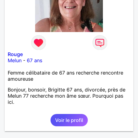
Rouge
Melun
-
67 ans
Femme célibataire de 67 ans recherche rencontre
amoureuse
Bonjour, bonsoir, Brigitte 67 ans, divorcée, près de
Melun 77 recherche mon âme sœur. Pourquoi pas
ici.
Voir le profil