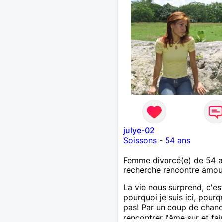
mettre en valeur, me donn
amour et attention. Merci
m'avoir lu et à bientôt...
julye-02
Soissons
-
54 ans
Femme divorcé(e) de 54 
recherche rencontre amo
La vie nous surprend, c'es
pourquoi je suis ici, pourq
pas! Par un coup de chan
rencontrer l'âme sur et fai