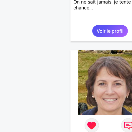
On ne sait jamais, je tent
chance...
Voir le profil