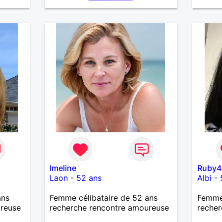
nt que
désire
monoto
vie au
Imeline
Ruby4
Laon
-
52 ans
Albi
-
ans
Femme célibataire de 52 ans
Femme
ureuse
recherche rencontre amoureuse
recher