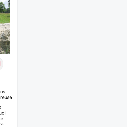
er son
 de
ans
ureuse
t
uoi
ce
re