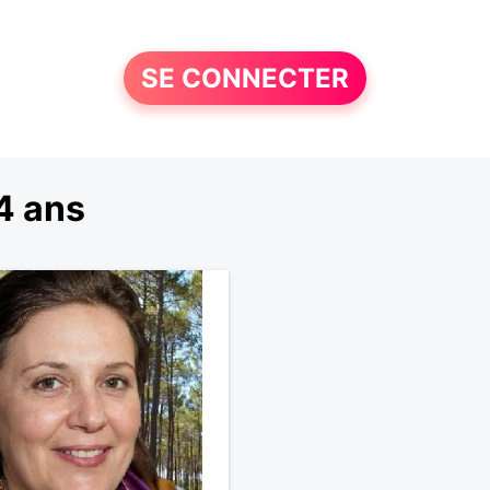
SE CONNECTER
4 ans