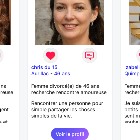
chris du 15
Izabel
Aurillac
-
46 ans
Quimp
ans
Femme divorcé(e) de 46 ans
Femme
ureuse
recherche rencontre amoureuse
recher
,
Rencontrer une personne pour
Je sui
gent
simple partager les choses
petits 
simples de la vie.
sentim
e et
souhai
la main
homme 
Voir le profil
e un
respon