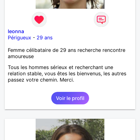
leonna
Périgueux
-
29 ans
Femme célibataire de 29 ans recherche rencontre
amoureuse
Tous les hommes sérieux et recherchant une
relation stable, vous êtes les bienvenus, les autres
passez votre chemin. Merci.
Voir le profil