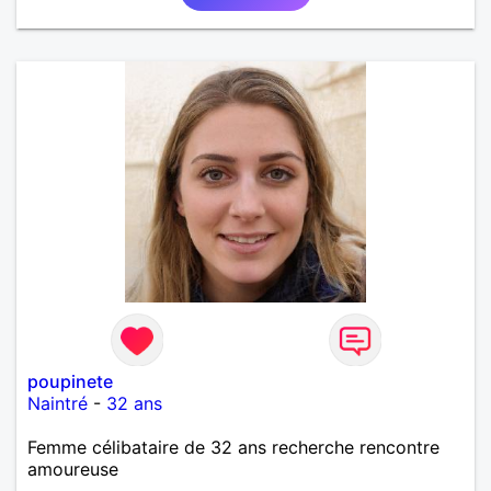
poupinete
Naintré
-
32 ans
Femme célibataire de 32 ans recherche rencontre
amoureuse