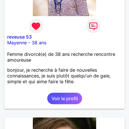
reveuse 53
Mayenne
-
38 ans
Femme divorcé(e) de 38 ans recherche rencontre
amoureuse
bonjour, je recherche à faire de nouvelles
connaissances, je suis plutôt quelqu'un de gaie,
simple et qui aime faire la fête.
Voir le profil