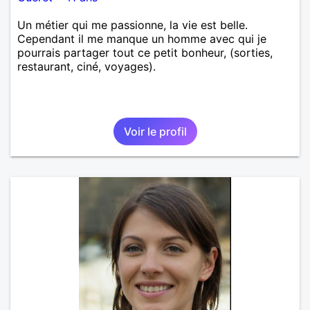
Un métier qui me passionne, la vie est belle.
Cependant il me manque un homme avec qui je
pourrais partager tout ce petit bonheur, (sorties,
restaurant, ciné, voyages).
Voir le profil