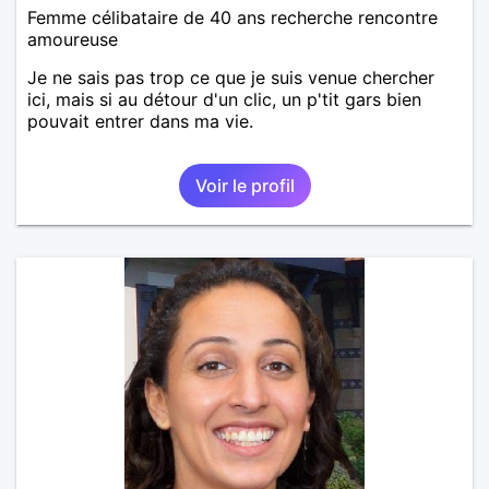
Femme célibataire de 40 ans recherche rencontre
amoureuse
Je ne sais pas trop ce que je suis venue chercher
ici, mais si au détour d'un clic, un p'tit gars bien
pouvait entrer dans ma vie.
Voir le profil