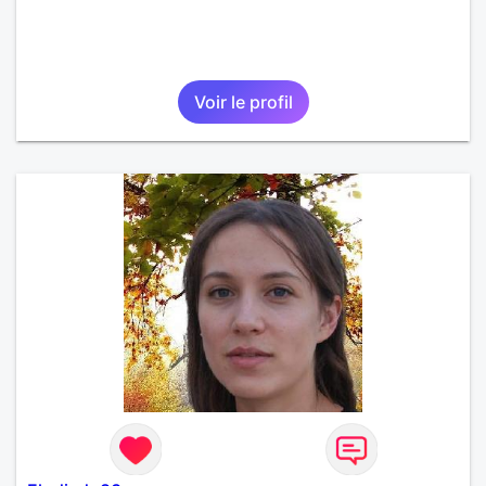
Voir le profil