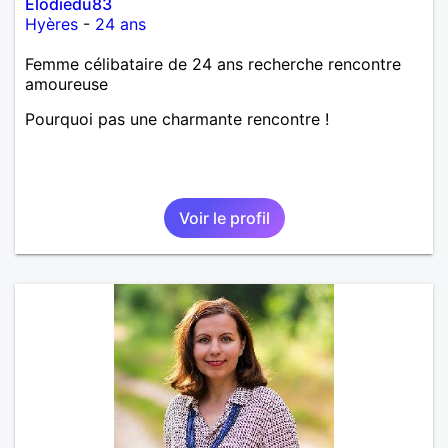
Elodiedu83
Hyères
-
24 ans
Femme célibataire de 24 ans recherche rencontre
amoureuse
Pourquoi pas une charmante rencontre !
Voir le profil