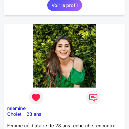
Voir le profil
miemine
Cholet
-
28 ans
Femme célibataire de 28 ans recherche rencontre