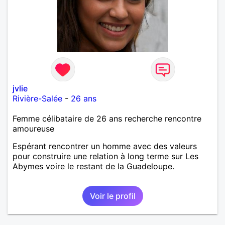
jvlie
Rivière-Salée
-
26 ans
Femme célibataire de 26 ans recherche rencontre
amoureuse
Espérant rencontrer un homme avec des valeurs
pour construire une relation à long terme sur Les
Abymes voire le restant de la Guadeloupe.
Voir le profil