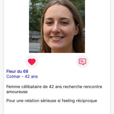
Fleur du 68
Colmar
-
42 ans
Femme célibataire de 42 ans recherche rencontre
amoureuse
Pour une relation sérieuse si feeling réciproque