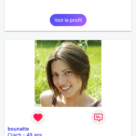
Voir le profil
bounatte
Crach
-
49 ans