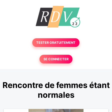
TESTER GRATUITEMENT
SE CONNECTER
Rencontre de femmes étant
normales