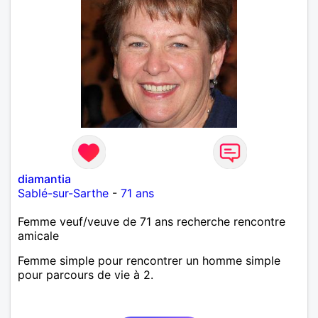
diamantia
Sablé-sur-Sarthe
-
71 ans
Femme veuf/veuve de 71 ans recherche rencontre
amicale
Femme simple pour rencontrer un homme simple
pour parcours de vie à 2.