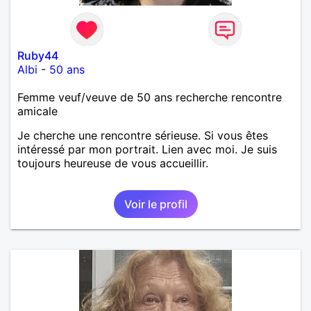
Ruby44
Albi
-
50 ans
Femme veuf/veuve de 50 ans recherche rencontre
amicale
Je cherche une rencontre sérieuse. Si vous êtes
intéressé par mon portrait. Lien avec moi. Je suis
toujours heureuse de vous accueillir.
Voir le profil