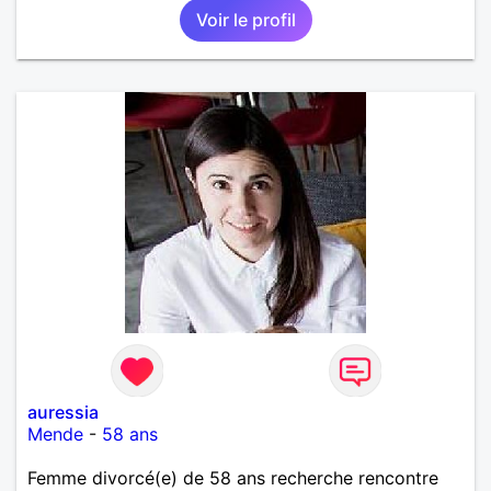
Voir le profil
auressia
Mende
-
58 ans
Femme divorcé(e) de 58 ans recherche rencontre