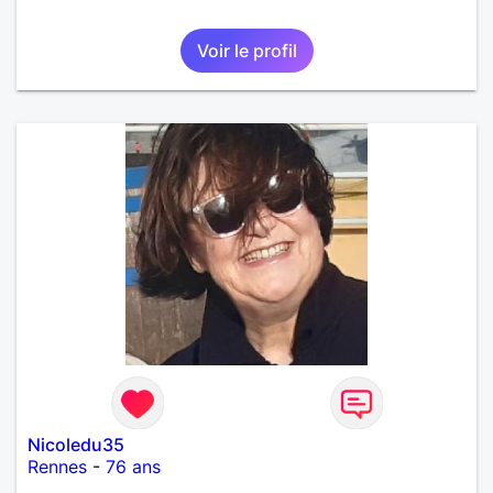
Voir le profil
Nicoledu35
Rennes
-
76 ans