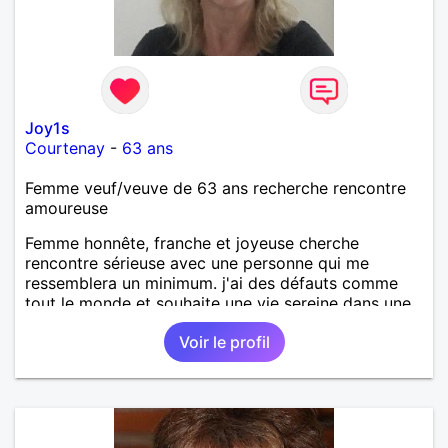
Joy1s
Courtenay
-
63 ans
Femme veuf/veuve de 63 ans recherche rencontre
amoureuse
Femme honnête, franche et joyeuse cherche
rencontre sérieuse avec une personne qui me
ressemblera un minimum. j'ai des défauts comme
tout le monde et souhaite une vie sereine dans une
relation sur du long terme.
Voir le profil