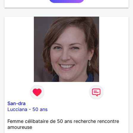
San-dra
Lucciana
-
50 ans
Femme célibataire de 50 ans recherche rencontre
amoureuse