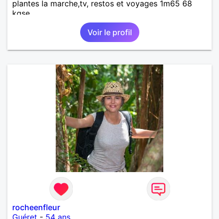
plantes la marche,tv, restos et voyages 1m65 68
kgse
Voir le profil
rocheenfleur
Guéret
-
54 ans