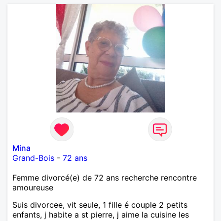
Mina
Grand-Bois
-
72 ans
Femme divorcé(e) de 72 ans recherche rencontre
amoureuse
Suis divorcee, vit seule, 1 fille é couple 2 petits
enfants, j habite a st pierre, j aime la cuisine les