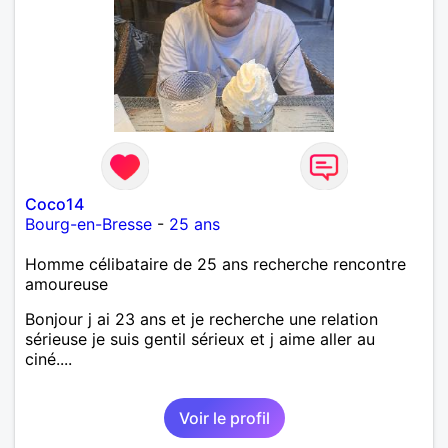
Coco14
Bourg-en-Bresse
-
25 ans
Homme célibataire de 25 ans recherche rencontre
amoureuse
Bonjour j ai 23 ans et je recherche une relation
sérieuse je suis gentil sérieux et j aime aller au
ciné....
Voir le profil