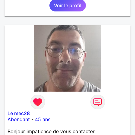
Voir le profil
Le mec28
Abondant
-
45 ans
Bonjour impatience de vous contacter