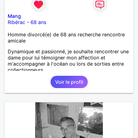
Mang
Ribérac
-
68 ans
Homme divorcé(e) de 68 ans recherche rencontre
amicale
Dynamique et passionné, je souhaite rencontrer une
dame pour lui témoigner mon affection et
m'accompagner à l'océan ou lors de sorties entre
collectionneurs.
Voir le profil