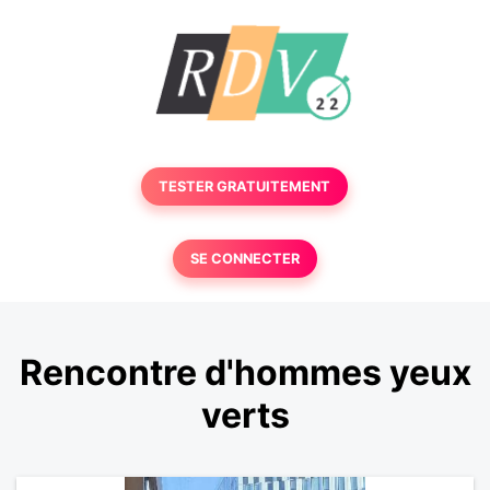
TESTER GRATUITEMENT
SE CONNECTER
Rencontre d'hommes yeux
verts