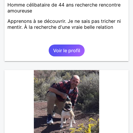
Homme célibataire de 44 ans recherche rencontre
amoureuse
Apprenons à se découvrir. Je ne sais pas tricher ni
mentir. À la recherche d'une vraie belle relation
Voir le profil