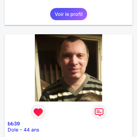
Voir le profil
bb39
Dole
-
44 ans