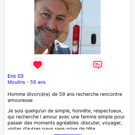
Eric 03
Moulins
-
59 ans
Homme divorcé(e) de 59 ans recherche rencontre
amoureuse
Je suis quelqu’un de simple, honnête, respectueux,
qui recherche l amour avec une femme simple pour
passer des moments agréables :discuter, voyager,
visiter d’autres pays sans prise de tête.