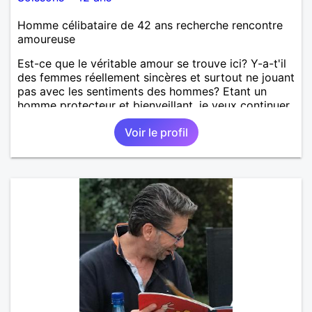
Homme célibataire de 42 ans recherche rencontre
amoureuse
Est-ce que le véritable amour se trouve ici? Y-a-t'il
des femmes réellement sincères et surtout ne jouant
pas avec les sentiments des hommes? Etant un
homme protecteur et bienveillant, je veux continuer
d'y croire et pouvoir enfin former la petite famille
Voir le profil
que je désir temps. Faux profil, profiteuse et autres
joyeuseté passer votre chemin, vous ne
m'intéressez pas du tout!