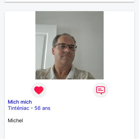
Mich mich
Tinténiac
-
56 ans
Michel