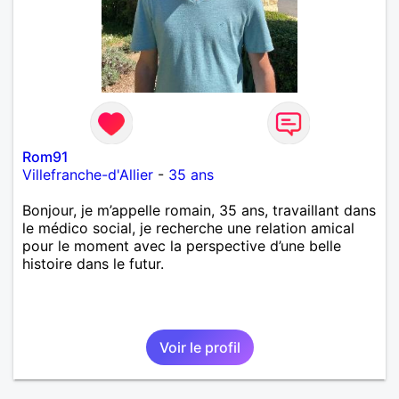
j’aime me trahit une fois, il n’y aura pas de seconde
chance et je l’effacerai à « vitam eternam ».
Néanmoins, je suis un tout petit peu maniaque ainsi
qu’impatient. J’essaye de faire des efforts. Rien de
bien dramatique ! Du moins je le pense……Je suis un
homme facile à vivre. À vous si vous le souhaitez,
d’apprendre à me connaître davantage. J’en serai
ravi….A très bientôt je l’espère.
Rom91
Villefranche-d'Allier
-
35 ans
Bonjour, je m’appelle romain, 35 ans, travaillant dans
le médico social, je recherche une relation amical
pour le moment avec la perspective d’une belle
histoire dans le futur.
Voir le profil