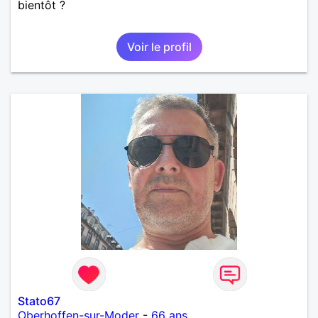
bientôt ?
Voir le profil
Stato67
Oberhoffen-sur-Moder
-
66 ans