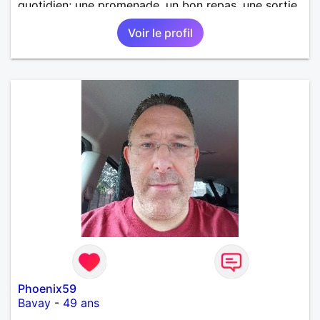
quotidien; une promenade, un bon repas, une sortie,
une discision agréable ou un moment de détente à
Voir le profil
deux. Je souhaite rencontrer une femme douce,
honnête et bienveillante, avec qui partager des
moments de complicité, de rire et de confiance. Je
crois qu'une belle relation commence souvent par
une belle amitié et qu'il n'est jamais trop tard pour
écrire une nouvelle histoire. Si vous aimez les
échanges sincères, les valeurs de respect et de
simplicité, nous pourrions faire connaissance autour
d'un café suivi d'une balade, sans précipitation et
laisser le temps faire le reste. Au plaisir de vous lire.
Phoenix59
Bavay
-
49 ans