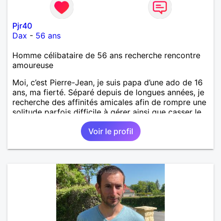
Pjr40
Dax
-
56 ans
Homme célibataire de 56 ans recherche rencontre
amoureuse
Moi, c’est Pierre-Jean, je suis papa d’une ado de 16
ans, ma fierté. Séparé depuis de longues années, je
recherche des affinités amicales afin de rompre une
solitude parfois difficile à gérer ainsi que casser le
vague à l’âme. L’amitié reste extrêmement
Voir le profil
importante à mes yeux mais peut se décliner en des
sentiments plus puissants. « Le temps fera son
œuvre » disait Arthur Schopenhauer, philosophe
allemand que j’adore. J’aime discuter sans pour
autant être trop locace. Je suis bourré de qualités
avec très peu de défauts. Je suis altruiste,
bienveillant, empathique, attentionné, honnête,
respectueux, doux de caractère et compréhensif : je
laisse « glisser » beaucoup de choses. Mais ne vous
m’éprenez pas Mesdames, si une personne que