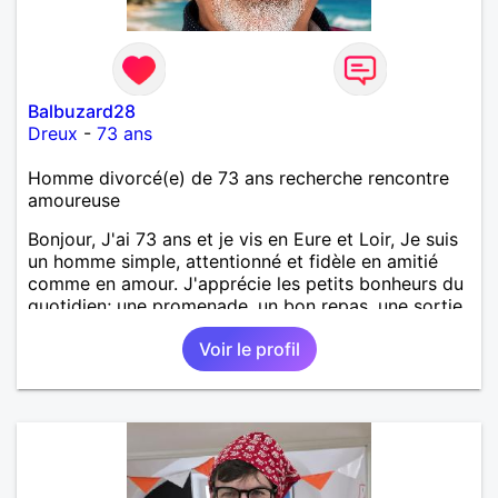
Balbuzard28
Dreux
-
73 ans
Homme divorcé(e) de 73 ans recherche rencontre
amoureuse
Bonjour, J'ai 73 ans et je vis en Eure et Loir, Je suis
un homme simple, attentionné et fidèle en amitié
comme en amour. J'apprécie les petits bonheurs du
quotidien; une promenade, un bon repas, une sortie,
une discision agréable ou un moment de détente à
Voir le profil
deux. Je souhaite rencontrer une femme douce,
honnête et bienveillante, avec qui partager des
moments de complicité, de rire et de confiance. Je
crois qu'une belle relation commence souvent par
une belle amitié et qu'il n'est jamais trop tard pour
écrire une nouvelle histoire. Si vous aimez les
échanges sincères, les valeurs de respect et de