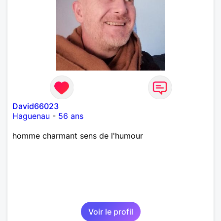
David66023
Haguenau
-
56 ans
homme charmant sens de l'humour
Voir le profil