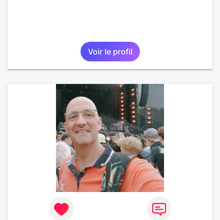
Voir le profil