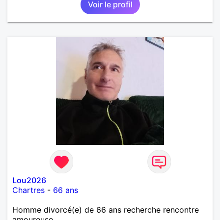
Voir le profil
Lou2026
Chartres
-
66 ans
Homme divorcé(e) de 66 ans recherche rencontre
amoureuse