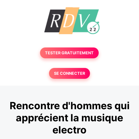
TESTER GRATUITEMENT
SE CONNECTER
Rencontre d'hommes qui
apprécient la musique
electro