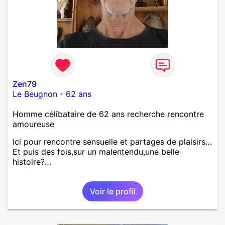
Zen79
Le Beugnon
-
62 ans
Homme célibataire de 62 ans recherche rencontre
amoureuse
Ici pour rencontre sensuelle et partages de plaisirs…
Et puis des fois,sur un malentendu,une belle
histoire?…
Voir le profil