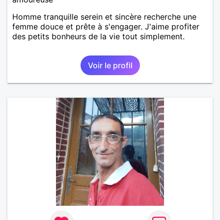
Homme tranquille serein et sincère recherche une
femme douce et prête à s'engager. J'aime profiter
des petits bonheurs de la vie tout simplement.
Voir le profil