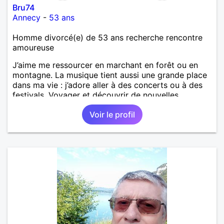
Bru74
Annecy
-
53 ans
Homme divorcé(e) de 53 ans recherche rencontre
amoureuse
J’aime me ressourcer en marchant en forêt ou en
montagne. La musique tient aussi une grande place
dans ma vie : j’adore aller à des concerts ou à des
festivals. Voyager et découvrir de nouvelles
cultures, c’est ce qui m’inspire le plus. J’aimerais
Voir le profil
rencontrer quelqu’un avec qui partager ces
moments simples et sincères.