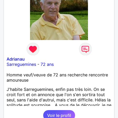
Adrianau
Sarreguemines
-
72 ans
Homme veuf/veuve de 72 ans recherche rencontre
amoureuse
J'habite Sarreguemines, enfin pas très loin. On se
croit fort et on annonce que l'on s'en sortira tout
seul, sans l'aide d'autrui, mais c'est difficile. Hélas la
solitude est sournoise... A vous de le découvrir, je ne
serais peut-être pas objectif. Rencontrer pour
Voir le profil
débuter, partager ensuite si le "feeling" se présente.