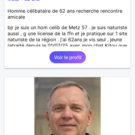
Homme célibataire de 62 ans recherche rencontre
amicale
bjr je suis un hom celib de Metz 57 . je suis naturiste
aussi , g une license de la ffn et je pratique sur 1 site
naturiste de la région . j'ai 62ans je vis seul , jeune
retraité depuis le 01/07/25 avec mon chat Kitou que
j'ai adopté en 04/2023 , je recherche une femme
Voir le profil
pour amitié et compagnie , partager des moments
de détente , de loisirs et d'intimités dans le respect
mutuel sur ma région du 57/54.