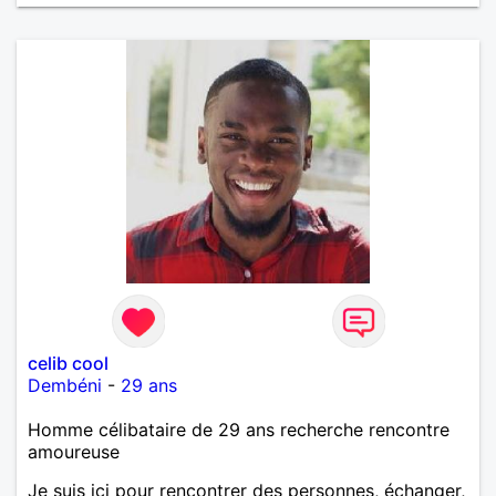
œuvre » disait Arthur Schopenhauer, philosophe
allemand que j’adore. J’aime discuter sans pour
autant être trop locace. Je suis bourré de qualités
avec très peu de défauts. Je suis altruiste,
bienveillant, empathique, attentionné, honnête,
respectueux, doux de caractère et compréhensif : je
laisse « glisser » beaucoup de choses. Mais ne vous
m’éprenez pas Mesdames, si une personne que
j’aime me trahit une fois, il n’y aura pas de seconde
chance et je l’effacerai à « vitam eternam ».
Néanmoins, je suis un tout petit peu maniaque ainsi
qu’impatient. J’essaye de faire des efforts. Rien de
bien dramatique ! Du moins je le pense……Je suis un
homme facile à vivre. À vous si vous le souhaitez,
d’apprendre à me connaître davantage. J’en serai
ravi….A très bientôt je l’espère.
celib cool
Dembéni
-
29 ans
Homme célibataire de 29 ans recherche rencontre
amoureuse
Je suis ici pour rencontrer des personnes, échanger,