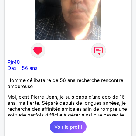
Pjr40
Dax
-
56 ans
Homme célibataire de 56 ans recherche rencontre
amoureuse
Moi, c’est Pierre-Jean, je suis papa d’une ado de 16
ans, ma fierté. Séparé depuis de longues années, je
recherche des affinités amicales afin de rompre une
solitude parfois difficile à gérer ainsi que casser le
vague à l’âme. L’amitié reste extrêmement
Voir le profil
importante à mes yeux mais peut se décliner en des
sentiments plus puissants. « Le temps fera son