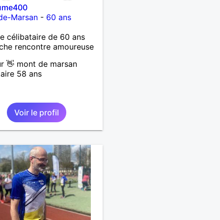
aume400
de-Marsan
-
60 ans
célibataire de 60 ans
che rencontre amoureuse
r 👋 mont de marsan
taire 58 ans
Voir le profil