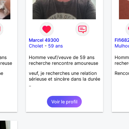
Marcel 49300
Fifi68
Cholet
-
59 ans
Mulho
ans
Homme veuf/veuve de 59 ans
Homme 
ureuse
recherche rencontre amoureuse
recher
ne
veuf, je recherches une relation
Renco
sérieuse et sincère dans la durée
..
Voir le profil