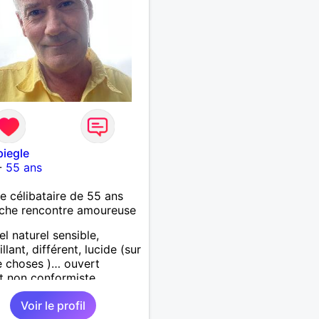
piegle
-
55 ans
célibataire de 55 ans
che rencontre amoureuse
el naturel sensible,
llant, différent, lucide (sur
 choses )… ouvert
it non conformiste.
che en l’autre un peu la
Voir le profil
chose…