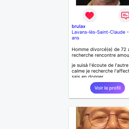
brulax
Lavans-lès-Saint-Claude
ans
Homme divorcé(e) de 72 
recherche rencontre amo
je suisà l'écoute de l'autre
calme je recherche l'affec
sais en donner
Voir le profil