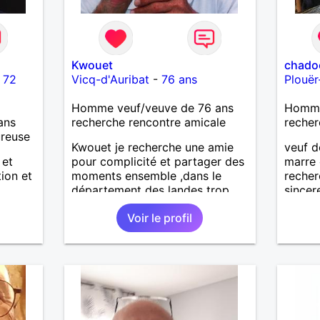
Kwouet
chado
-
72
Vicq-d'Auribat
-
76 ans
Plouër
Homme veuf/veuve de 76 ans
Homme
ans
recherche rencontre amicale
recher
ureuse
Kwouet je recherche une amie
veuf d
 et
pour complicité et partager des
marre 
tion et
moments ensemble ,dans le
recher
département des landes trop
sincer
loin c'est dèja un échec car la
Voir le profil
distance est difficile a tenir ,je
vous remercie par avance bonne
journée ,