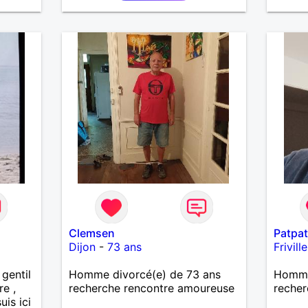
la franchise et l'honnêteté. Les
voyages. Pour en savoir plus
contacter moi.
Clemsen
Patpat
Dijon
-
73 ans
Frivil
gentil
Homme divorcé(e) de 73 ans
Homme 
re ,
recherche rencontre amoureuse
recher
uis ici