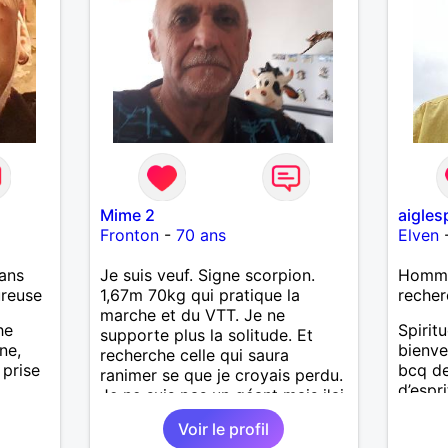
Mime 2
aigles
Fronton
-
70 ans
Elven
ans
Je suis veuf. Signe scorpion.
Homme 
ureuse
1,67m 70kg qui pratique la
recher
marche et du VTT. Je ne
he
Spiritu
supporte plus la solitude. Et
ne,
bienvei
recherche celle qui saura
 prise
bcq de
ranimer se que je croyais perdu.
d’espr
Je ne suis pas un géant mais j'ai
Recher
un gros coeur. Je supporte pas
Voir le profil
même 
le mensonge l'hypocrisie. J'aime