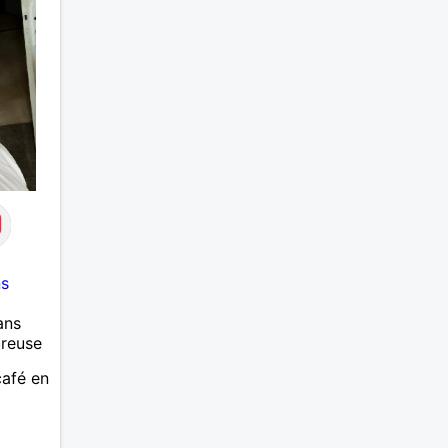
ns
ans
ureuse
café en