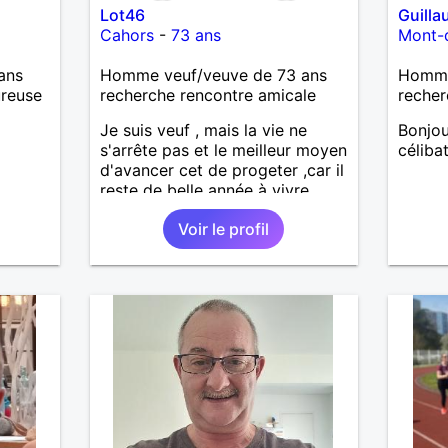
Lot46
Guill
Cahors
-
73 ans
Mont-
ans
Homme veuf/veuve de 73 ans
Homme 
ureuse
recherche rencontre amicale
recher
Je suis veuf , mais la vie ne
Bonjou
s'arrête pas et le meilleur moyen
céliba
d'avancer cet de progeter ,car il
reste de belle année à vivre.
Voir le profil